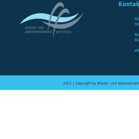
Kontak
Wa
16
Tel
Tel
eM
2023 | Copyright by Wasser- und Abwasserver