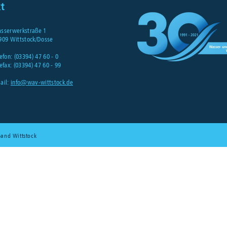
t
sserwerkstraße 1
909 Wittstock
/Dosse
efon: (03394) 47 60 - 0
efax: (03394) 47 60 - 99
ail:
info@wav-wittstock.de
band Wittstock