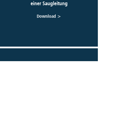
einer Saugleitung
Download >
Antrag auf Einbau eines
Abwasserzählers
(wenn kein Trinkwasser-Hausanschluss
vorhanden)
Download >