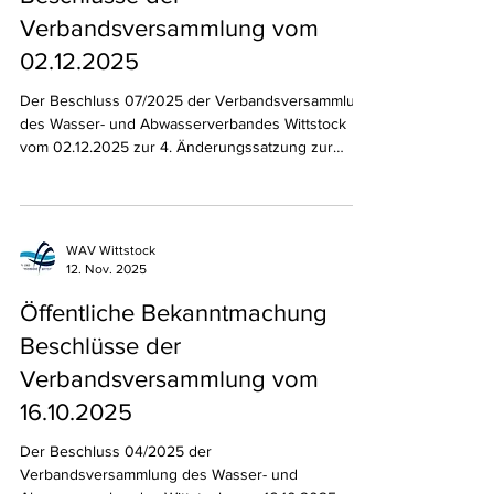
aufgrund der Straßenverhältnisse nicht möglich.
Die AWU OPR GmbH hat am Montag, 09.02.2026
Öffentliche Bekanntmachung
begonnen, die entfallenen Touren
Beschlüsse der
Verbandsversammlung vom
02.12.2025
Der Beschluss 07/2025 der Verbandsversammlung
des Wasser- und Abwasserverbandes Wittstock
vom 02.12.2025 zur 4. Änderungssatzung zur
Satzung über die Erhebung von Gebühren für die
öffentliche Wasserversorgung des Wasser- und
Abwasserverbandes Wittstock vom 08.12.2020,
zuletzt geändert in der Fassung vom 04.12.2023
WAV Wittstock
wird hiermit öffentlich bekannt gemacht. Wittstock,
12. Nov. 2025
den 15.12.2025 Dr. Wacker Verbandsvorsteher Der
Beschluss 08/2025 der Verbandsversammlung
Öffentliche Bekanntmachung
des Wasser- und Abwa
Beschlüsse der
Verbandsversammlung vom
16.10.2025