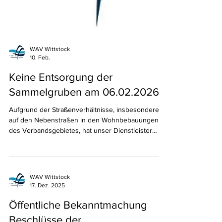
WAV Wittstock
10. Feb.
Keine Entsorgung der
Sammelgruben am 06.02.2026
Aufgrund der Straßenverhältnisse, insbesondere
auf den Nebenstraßen in den Wohnbebauungen
des Verbandsgebietes, hat unser Dienstleister
(AWU OPR GmbH) die Entsorgungen der
Sammelgruben für den 06.02.2026 eingestellt. Die
für den 06.02.2026 geplanten Entsorgungen
sollten am Samstag, den 07.02.2026, nachgeholt
WAV Wittstock
werden. Auch am 07.02.2026 war eine Entsorgung
17. Dez. 2025