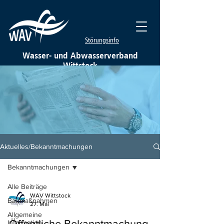
Störungsinfo
Wasser- und Abwasserverband
Wittstock
Aktuelles/Bekanntmachungen
Bekanntmachungen
Alle Beiträge
WAV Wittstock
Baumaßnahmen
27. Mai
Allgemeine
Öffentliche Bekanntmachung
Information