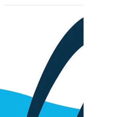
den Festsetzungen des Wirtschaftsplanes 2025
des Wasser- und Abwasserverbandes Wittstock
wird hiermit öffentlich bekannt gemacht. Wittstock,
den 02.12.2025 Dr. Wacker Verbandsvorsteher