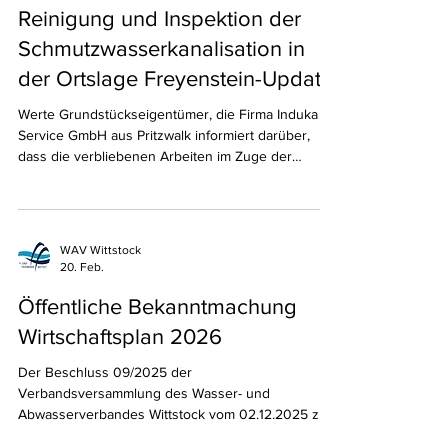
11. Mai
Reinigung und Inspektion der
Schmutzwasserkanalisation in
der Ortslage Freyenstein-Update
Werte Grundstückseigentümer, die Firma Induka
Service GmbH aus Pritzwalk informiert darüber,
dass die verbliebenen Arbeiten im Zuge der
Reinigung und Inspektion der
Schmutzwasserkanalisation in der Ortslage
Freyenstein der Stadt Wittstock/Dosse in der Zeit
vom 11.05.2026 bis Ende Mai erfolgen werden. In
WAV Wittstock
der Woche vom 11.05. bis 15.05.2026 sind die Alte
20. Feb.
Poststraße, Zum Bahnhof sowie der Marktplatz
betroffen. In der Zeit vom 18.05. bis 29.05.2026
Öffentliche Bekanntmachung
wird die Predigerstraße befahre
Wirtschaftsplan 2026
Der Beschluss 09/2025 der
Verbandsversammlung des Wasser- und
Abwasserverbandes Wittstock vom 02.12.2025 zu