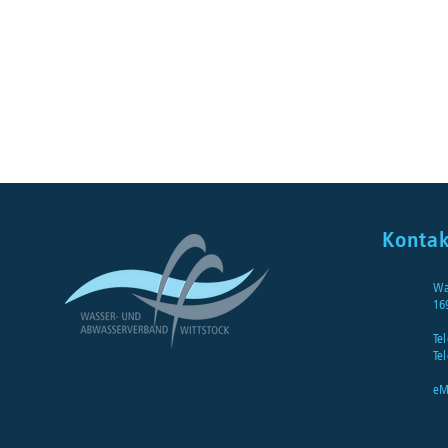
Kontak
Wa
16
Tel
Tel
eM