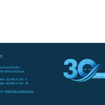
t
sserwerkstraße 1
909 Wittstock
/Dosse
efon: (03394) 47 60 - 0
efax: (03394) 47 60 - 99
ail:
info@wav-wittstock.de