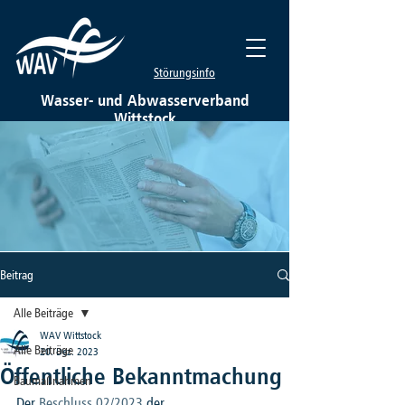
Störungsinfo
Wasser- und Abwasserverband
Wittstock
Beitrag
Alle Beiträge
WAV Wittstock
Alle Beiträge
20. Dez. 2023
Öffentliche Bekanntmachung
Baumaßnahmen
Der 
Beschluss 02/2023
 der 