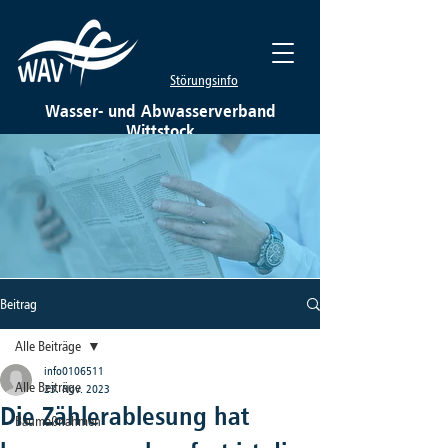
Störungsinfo
Wasser- und Abwasserverband
Wittstock
Beitrag
Alle Beiträge
info0106511
Alle Beiträge
23. Nov. 2023
Die Zählerablesung hat
Baumaßnahmen