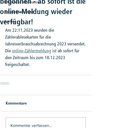
begonnen - ab sofort ist die
Allgemeine Information
online-Meldung wieder
Bekanntmachungen
verfügbar!
Karriere
Am 22.11.2023 wurden die 
Zählerablesekarten für die 
Jahresverbrauchsabrechnung 2023 versendet.
Die 
online-Zählermeldung
 ist ab sofort für 
den Zeitraum bis zum 18.12.2023 
freigeschaltet.
Kommentare
Kommentar verfassen...