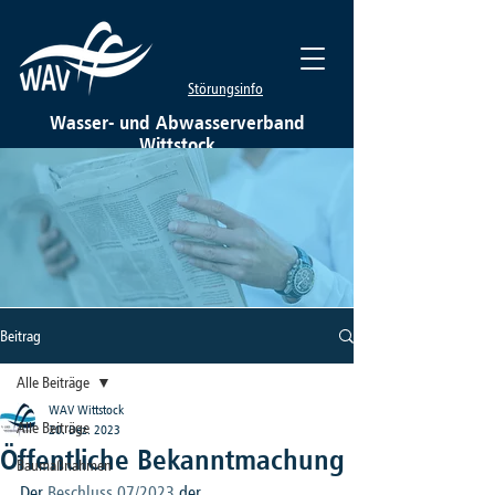
Störungsinfo
Wasser- und Abwasserverband
Wittstock
Beitrag
Alle Beiträge
WAV Wittstock
Alle Beiträge
20. Dez. 2023
Öffentliche Bekanntmachung
Baumaßnahmen
Der 
Beschluss 07/2023
 der 