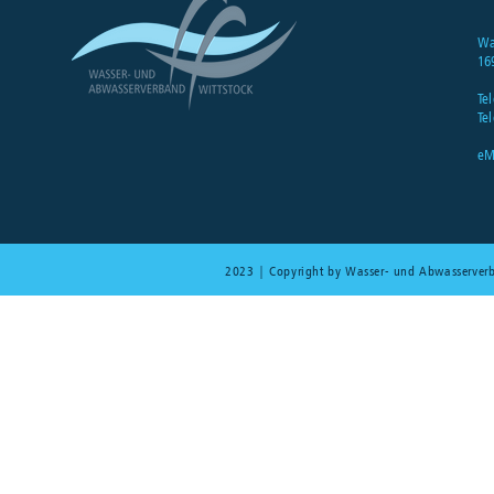
Wa
16
Tel
Tel
eM
2023 | Copyright by Wasser- und Abwasserver