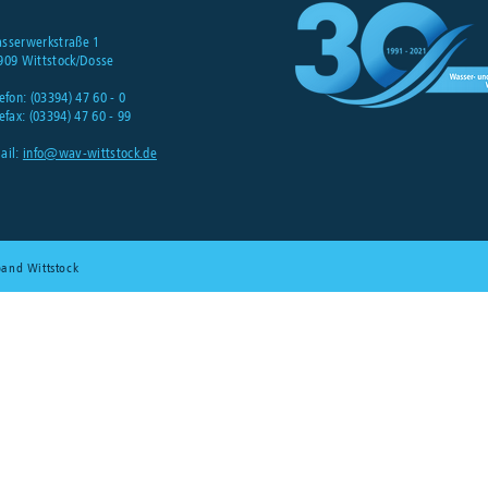
sserwerkstraße 1
909 Wittstock
/Dosse
efon: (03394) 47 60 - 0
efax: (03394) 47 60 - 99
ail:
info@wav-wittstock.de
band Wittstock